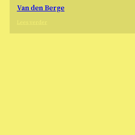
Van den Berge
:
Lees verder
Van
den
Berge