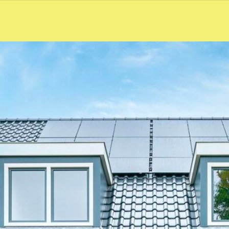
Referenties
okto
Grace Plokker
:
Lees verder
Grace
Plokker