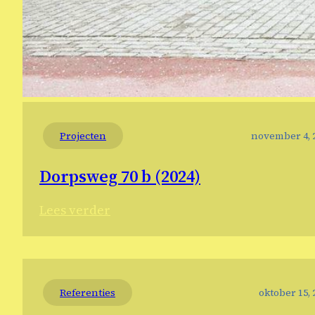
Projecten
november 4, 
Dorpsweg 70 b (2024)
:
Lees verder
Dorpsweg
70
b
(2024)
Referenties
oktober 15, 