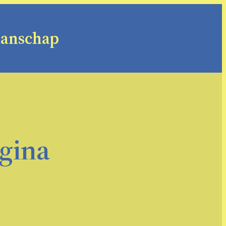
manschap
agina